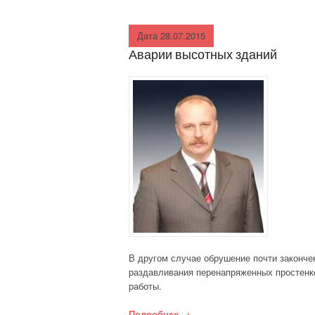
АВАРИЙНОСТЬ В
СТРОИТЕЛЬСТВЕ
Дата 28.07.2015
Аварии высотных зданий
ВНУТРЕННИЕ
СИСТЕМЫ
ОСНОВАНИЯ И
ФУНДАМЕНТЫ
ЛАКОКРАСОЧНЫЕ И
СТЕКЛЯННЫЕ
МАТЕРИАЛЫ
МЕТАЛЛИЧЕСКИЕ
СТРОИТЕЛЬНЫЕ
В другом случае обрушение почти законче
МАТЕРИАЛЫ
раздавливания перенапряженных простенко
работы.
ПРОМЫШЛЕННЫЕ
СТРОЕНИЯ
Подробнее
«Аварии высотных зданий»
→