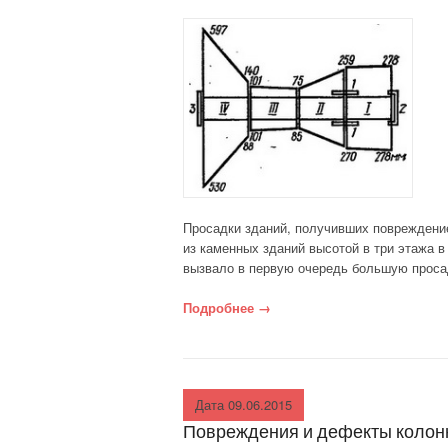
Просадки зданий, получивших повреждение
из каменных зданий высотой в три этажа в
вызвало в пер­вую очередь большую проса
Подробнее
«Просадки зданий»
→
Дата 09.06.2015
Повреждения и дефекты колонн 