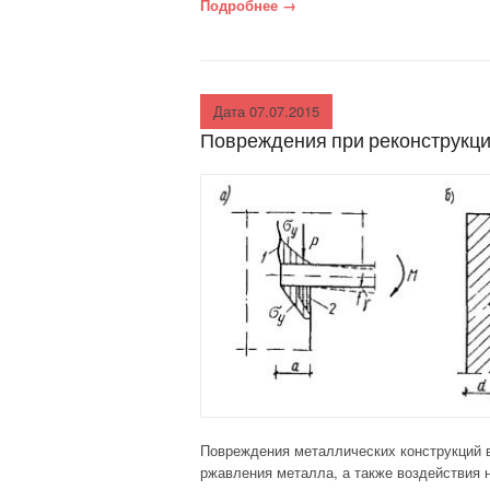
ДОМА
Подробнее
«Повреждения и дефекты по
→
СТРОИТЕЛЬНЫЕ
МАТЕРИАЛЫ
Дата 07.07.2015
СТРОИТЕЛЬНАЯ
Повреждения при реконструкци
ФИЗИКА
СТРОИТЕЛЬНАЯ
МЕХАНИКА
Повреждения металлических конструкций 
ржавления металла, а также воздействия н