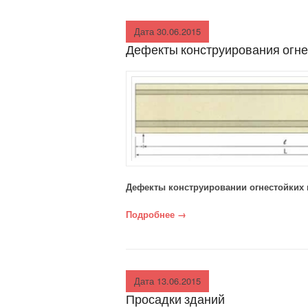
Дата 30.06.2015
Дефекты конструирования огне
Дефекты конструировании огнестойких
Подробнее
«Дефекты конструирования 
→
Дата 13.06.2015
Просадки зданий