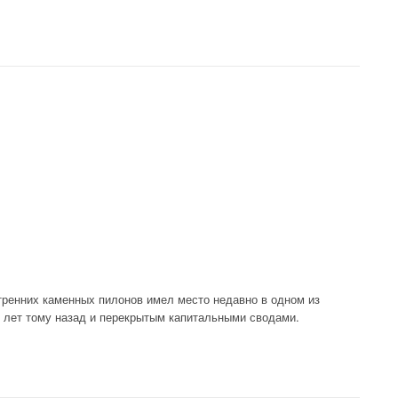
укции и эксплуатации существующих перекрытий»
ренних каменных пилонов имел место недавно в одном из
 лет тому назад и перекрытым капитальными сводами.
тен»