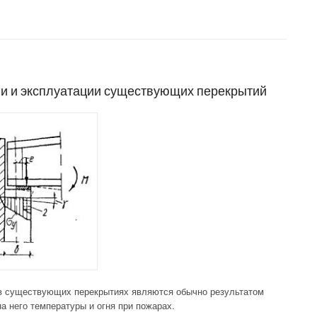
крытий ч.2″
и и эксплуатации существующих перекрытий
в существующих перекрытиях являются обычно результатом
а него температуры и огня при пожарах.