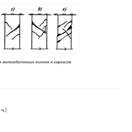
 железобетонных колонн и каркасов
онн и каркасов ч.2″
ч.2