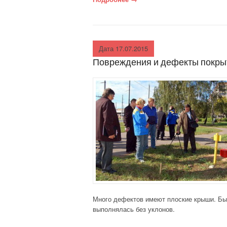
ПРИРОДНЫЙ
КАМЕНЬ
Дата 17.07.2015
СТРОЕНИЯ
Повреждения и дефекты покрыт
СТЕКОЛЬНОЕ
ПРОИЗВОДСТВО
ХИМИЯ В
СТРОИТЕЛЬСТВЕ И
ПРОМЫШЛЕННОСТ
И
СТРОИТЕЛЬСТВО И
ЭЛЕКТРОНИКА
Много дефектов имеют плоские крыши. Бы
выполнялась без уклонов.
СТРОИТЕЛЬСТВО