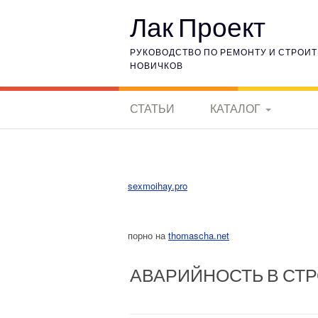
Наверх
Лак Проект
РУКОВОДСТВО ПО РЕМОНТУ И СТРОИТ
НОВИЧКОВ
СТАТЬИ
КАТАЛОГ
КЕРАМИЧЕСКИЕ
МАТЕРИАЛЫ
sexmoihay.pro
ИСТОРИЯ
ЭЛЕКТРОНИКИ
порно на
thomascha.net
ГОРНЫЕ ПОРОДЫ
АВАРИЙНОСТЬ В СТ
ВНУТРЕННЯЯ
ОТДЕЛКА