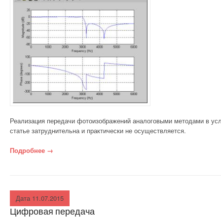
Реализация передачи фото­изображений аналоговыми методами в ус
статье за­труднительна и практически не осуществляется.
Подробнее
«Реализация передачи фото­изображений аналоговы
→
Дата 11.07.2015
Цифровая передача