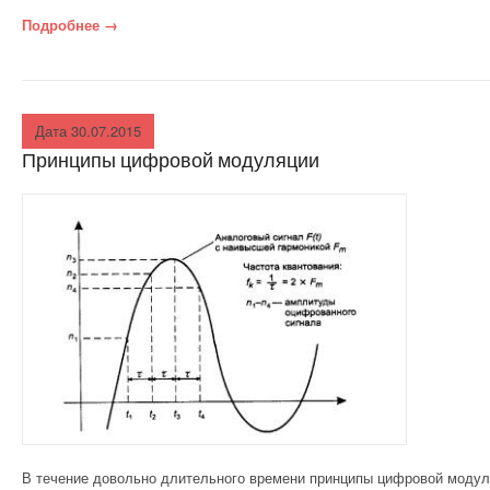
Подробнее
«Система синхронизации цифровой сети»
→
ПРИРОДНЫЙ
КАМЕНЬ
СТРОЕНИЯ
Дата 30.07.2015
Принципы цифровой модуляции
СТЕКОЛЬНОЕ
ПРОИЗВОДСТВО
ХИМИЯ В
СТРОИТЕЛЬСТВЕ И
ПРОМЫШЛЕННОСТ
И
СТРОИТЕЛЬСТВО И
ЭЛЕКТРОНИКА
СТРОИТЕЛЬСТВО
В течение довольно длительного времени принципы цифровой модуля