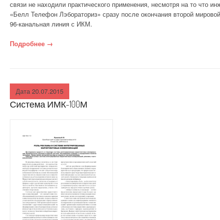
ДОМА
связи не находили практического применения, несмотря на то что 
«Белл Телефон Лэбораториз» сразу после окончания второй мировой
СТРОИТЕЛЬНЫЕ
96-канальная линия с ИКМ.
МАТЕРИАЛЫ
Подробнее
«Принципы цифровой модуляции»
→
СТРОИТЕЛЬНАЯ
ФИЗИКА
Дата 20.07.2015
СТРОИТЕЛЬНАЯ
Система ИМК-100М
МЕХАНИКА