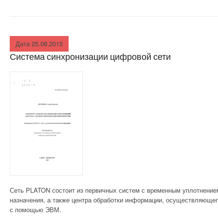
АВАРИЙНОСТЬ В
СТРОИТЕЛЬСТВЕ
ВНУТРЕННИЕ
Дата 25.08.2015
СИСТЕМЫ
Система синхронизации цифровой сети
ОСНОВАНИЯ И
ФУНДАМЕНТЫ
ЛАКОКРАСОЧНЫЕ И
СТЕКЛЯННЫЕ
МАТЕРИАЛЫ
МЕТАЛЛИЧЕСКИЕ
СТРОИТЕЛЬНЫЕ
МАТЕРИАЛЫ
Сеть PLATON состоит из первичных систем с временным уплотнением
назначения, а также центра обработки информации, осу­ществляюще
ПРОМЫШЛЕННЫЕ
с по­мощью ЭВМ.
СТРОЕНИЯ