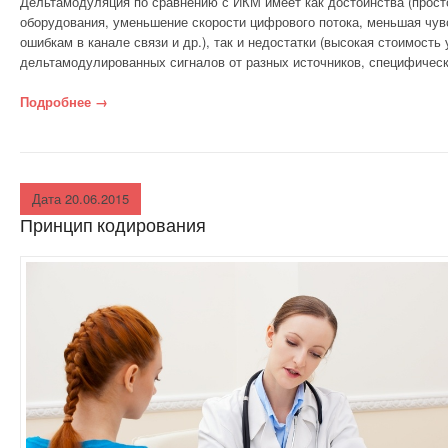
Дельтамодуляция по сравнению с ИКМ имеет как достоинства (прост
оборудования, уменьшение скорости цифрового потока, меньшая чув
ошибкам в канале связи и др.), так и недостатки (высокая стоимость
дельтамодулированных сигналов от разных источников, специфически
Подробнее
«Достоинства и недостатки дельтамодуляции»
→
Дата 20.06.2015
Принцип кодирования