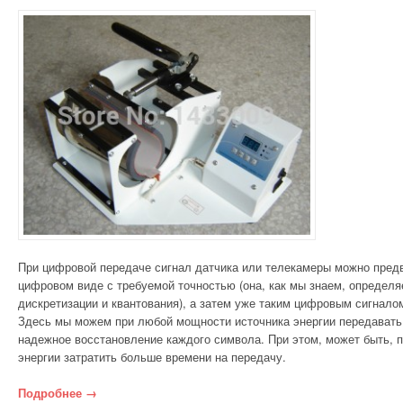
При цифровой передаче сигнал датчика или телека­меры можно пред
цифровом виде с требуемой точностью (она, как мы знаем, опре­дел
дискретизации и квантования), а затем уже таким цифровым сигнал
Здесь мы можем при любой мощности источника энергии передавать с
надежное восстановление каждого симво­ла. При этом, может быть, 
энергии затратить больше времени на передачу.
Подробнее
«Цифровая передача»
→