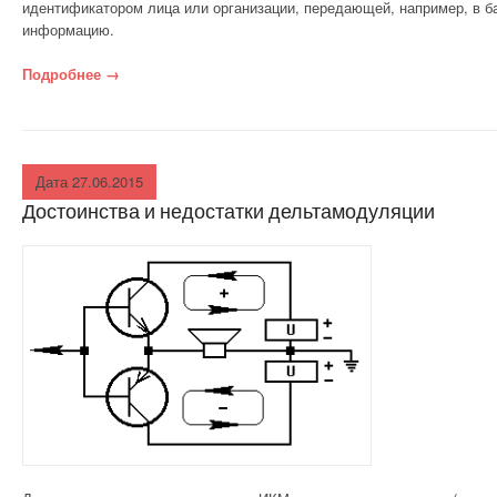
идентификатором лица или организации, передающей, например, в 
информацию.
Подробнее
«Скремблеры»
→
Дата 27.06.2015
Достоинства и недостатки дельтамодуляции