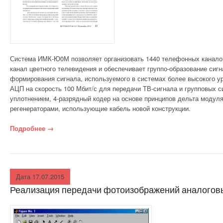
Система ИМК-Ю0М позволяет организовать 1440 телефонных канало
ка­нал цветного телевидения и обеспечивает группо-образование сиг
формирова­ния сигнала, используемого в системах более высокого у
АЦП на скорость 100 Мбит/с для передачи ТВ-сигнала и групповых с
уплотнением, 4-разрядный ко­дер на основе принципов дельта модул
регенераторами, использующие кабель новой конструкции.
Подробнее
«Система ИМК-100М»
→
Дата 17.07.2015
Реализация передачи фото­изображений аналого