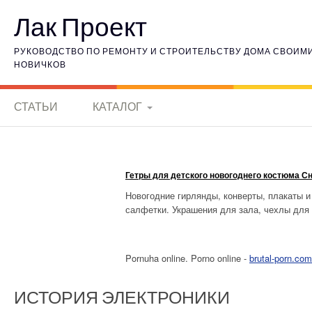
Наверх
Лак Проект
РУКОВОДСТВО ПО РЕМОНТУ И СТРОИТЕЛЬСТВУ ДОМА СВОИМИ 
НОВИЧКОВ
СТАТЬИ
КАТАЛОГ
КЕРАМИЧЕСКИЕ
МАТЕРИАЛЫ
Гетры для детского новогоднего костюма Сне
ИСТОРИЯ
Новогодние гирлянды, конверты, плакаты и
ЭЛЕКТРОНИКИ
салфетки. Украшения для зала, чехлы для 
ГОРНЫЕ ПОРОДЫ
Pornuha online. Porno online -
brutal-porn.com
ВНУТРЕННЯЯ
ОТДЕЛКА
ИСТОРИЯ ЭЛЕКТРОНИКИ