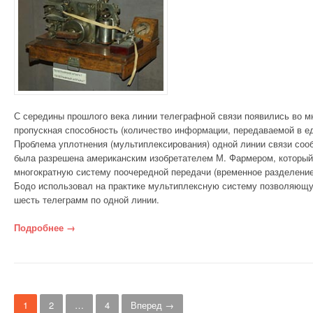
С середины прошлого века линии телеграфной связи появились во мн
пропускная способность (количество информации, передаваемой в е
Проблема уплотнения (мультиплексирования) одной линии связи соо
была разрешена американским изобретателем М. Фармером, который 
многократную систему поочередной передачи (временное разделение
Бодо использовал на практике мультиплексную систему позволяющ
шесть телеграмм по одной линии.
Подробнее
«Телеграфная связь»
→
Записи навигация
1
2
…
4
Вперед →