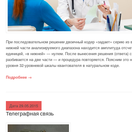
При последовательном решении двоичный кодер «задает» серию из в
нижней части анализируемого диапазона находится амплитуда отсче
единицей, «в нижней» — нулем.
После вынесения решения (ответа) 
разбивается на две части — и процедура повторяется. Поясним это н
уровня 32-уровневой шкалы квантователя в натуральном коде.
Подробнее
«Принцип кодирования»
→
Дата 29.05.2015
Телеграфная связь