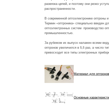
развязка цепей, и поэтому они резко уступ
АВАРИЙНОСТЬ В
распространенности.
СТРОИТЕЛЬСТВЕ
В современной оптоэлектронике оптроны и
ВНУТРЕННИЕ
Термин «оптроника» специально введен для
СИСТЕМЫ
оптоэлектронных систем производство опт
промышленностью.
ОСНОВАНИЯ И
За рубежом их выпуск налажен всеми веду
ФУНДАМЕНТЫ
оптронов увеличился в 5,5 раз, а число т
превосходит все типы электронных прибор
ЛАКОКРАСОЧНЫЕ И
СТЕКЛЯННЫЕ
МАТЕРИАЛЫ
Материал для оптроно
МЕТАЛЛИЧЕСКИЕ
СТРОИТЕЛЬНЫЕ
МАТЕРИАЛЫ
Основные характеристи
ПРОМЫШЛЕННЫЕ
СТРОЕНИЯ