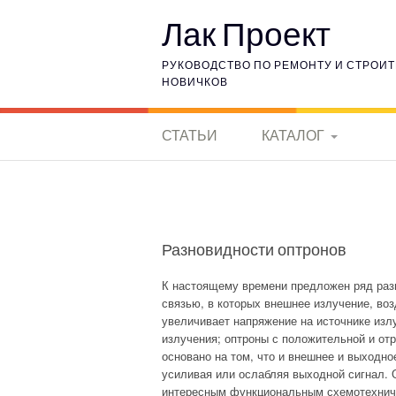
Наверх
Лак Проект
РУКОВОДСТВО ПО РЕМОНТУ И СТРОИТ
НОВИЧКОВ
СТАТЬИ
КАТАЛОГ
КЕРАМИЧЕСКИЕ
МАТЕРИАЛЫ
ИСТОРИЯ
Разновидности оптронов
ЭЛЕКТРОНИКИ
К настоящему времени предложен ряд раз
связью, в которых внешнее излучение, во
ГОРНЫЕ ПОРОДЫ
увеличивает напряжение на источнике изл
излучения; оптроны с положительной и от
ВНУТРЕННЯЯ
основано на том, что и внешнее и выходно
ОТДЕЛКА
усиливая или ослабляя выходной сигнал.
интересным функциональным схемотехниче