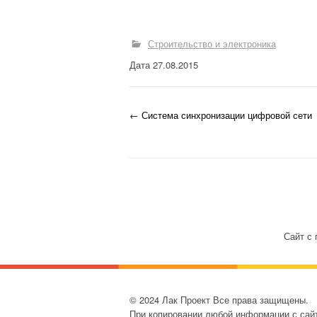
ПРИРОДНЫЙ
Строительство и электроника
КАМЕНЬ
Дата 27.08.2015
СТРОЕНИЯ
СТЕКОЛЬНОЕ
←
Система синхронизации цифровой сети
Запись навигац
ПРОИЗВОДСТВО
ХИМИЯ В
СТРОИТЕЛЬСТВЕ И
ПРОМЫШЛЕННОСТ
И
Сайт с 
СТРОИТЕЛЬСТВО И
ЭЛЕКТРОНИКА
© 2024 Лак Проект Все права защищены.
СТРОИТЕЛЬСТВО
При копировании любой информации с сайт