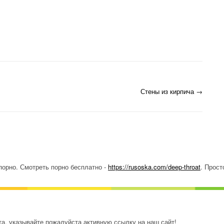
ия
Стены из кирпича
→
порно. Смотреть порно бесплатно -
https://rusoska.com/deep-throat
. Прост
а, указывайте пожалуйста активную ссылку на наш сайт!