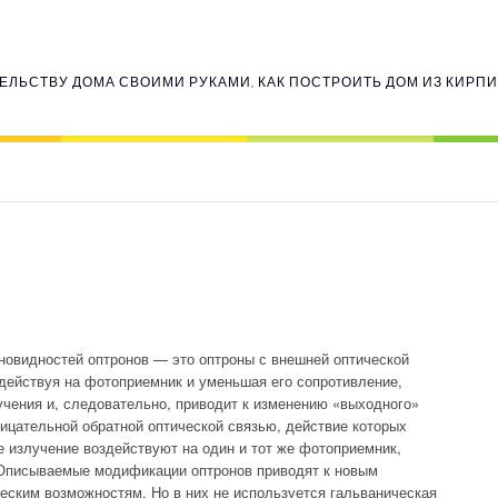
ЕЛЬСТВУ ДОМА СВОИМИ РУКАМИ, КАК ПОСТРОИТЬ ДОМ ИЗ КИРП
новидностей оптронов — это оптроны с внешней оптической
здействуя на фотоприемник и уменьшая его сопротивление,
учения и, следовательно, приводит к изменению «выходного»
рицательной обратной оптической связью, действие которых
е излучение воздействуют на один и тот же фотоприемник,
Описываемые модификации оптронов приводят к новым
ским возможностям. Но в них не используется гальваническая