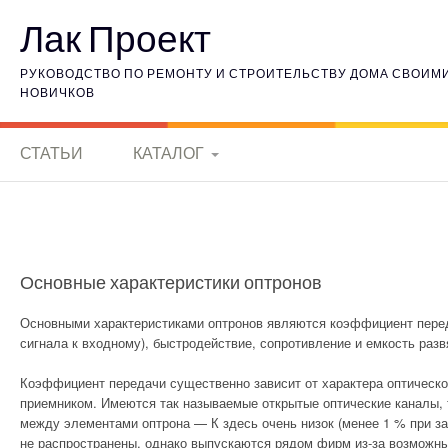
Наверх
Лак Проект
РУКОВОДСТВО ПО РЕМОНТУ И СТРОИТЕЛЬСТВУ ДОМА СВОИМИ 
НОВИЧКОВ
СТАТЬИ
КАТАЛОГ
КЕРАМИЧЕСКИЕ
МАТЕРИАЛЫ
ИСТОРИЯ
Основные характеристики оптронов
ЭЛЕКТРОНИКИ
Основными характеристиками оптронов являются коэффициент пере
сигнала к входному), быстродействие, сопротивление и емкость разв
ГОРНЫЕ ПОРОДЫ
Коэффициент передачи существенно зависит от характера оптическ
ВНУТРЕННЯЯ
приемником. Имеются так называемые открытые оптические каналы, т
ОТДЕЛКА
между элементами оптрона — К здесь очень низок (менее 1 % при за
не распространены, однако выпускаются рядом фирм из-за возможн