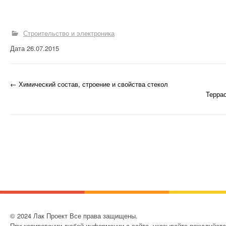
ПРИРОДНЫЙ
Строительство и электроника
КАМЕНЬ
Дата 26.07.2015
СТРОЕНИЯ
СТЕКОЛЬНОЕ
←
Химический состав, строение и свойства стекол
Запись навигация
ПРОИЗВОДСТВО
Терра
ХИМИЯ В
СТРОИТЕЛЬСТВЕ И
ПРОМЫШЛЕННОСТ
И
СТРОИТЕЛЬСТВО И
ЭЛЕКТРОНИКА
СТРОИТЕЛЬСТВО
© 2024 Лак Проект Все права защищены.
При копировании любой информации с сайта, указывайте пожалуйста