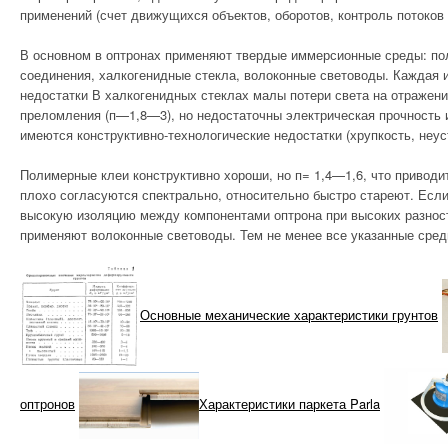
применений (счет движущихся объектов, оборотов, контроль потоков н
АВАРИЙНОСТЬ В
СТРОИТЕЛЬСТВЕ
В основном в оптронах применяют твердые иммерсионные среды: по
соединения, халкогенидные стекла, волоконные световоды. Каждая и
ВНУТРЕННИЕ
недостатки В халкогенидных стеклах малы потери света на отражен
СИСТЕМЫ
преломления (п—1,8—3), но недостаточны электрическая прочность 
имеются конструктивно-технологические недостатки (хрупкость, неу
ОСНОВАНИЯ И
Полимерные клеи конструктивно хороши, но п= 1,4—1,6, что приводит
ФУНДАМЕНТЫ
плохо согласуются спектрально, относительно быстро стареют. Есл
высокую изоляцию между компонентами оптрона при высоких разнос
ЛАКОКРАСОЧНЫЕ И
применяют волоконные световоды. Тем не менее все указанные сред
СТЕКЛЯННЫЕ
МАТЕРИАЛЫ
Основные механические характеристики грунтов
МЕТАЛЛИЧЕСКИЕ
СТРОИТЕЛЬНЫЕ
МАТЕРИАЛЫ
оптронов
Характеристики паркета Parla
ПРОМЫШЛЕННЫЕ
СТРОЕНИЯ