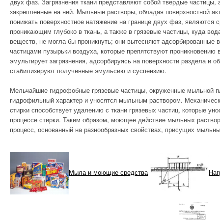
двух фаз. Загрязнения ткани представляют собой твердые частицы,
АВАРИЙНОСТЬ В
закрепленные на ней.
Мыль­ные растворы, обладая поверхностной ак
СТРОИТЕЛЬСТВЕ
понижать поверхностное натяжение на границе двух фаз, являются
проникающим глубоко в ткань, а также в грязевые частицы, куда в
веществ, не могла бы проникнуть; они вытесняют адсорбированные 
ВНУТРЕННИЕ
частицами пузырьки воздуха, кото­рые препятствуют проникновению
СИСТЕМЫ
эмульгирует загрязнения, адсорбируясь на поверхности раздела и о
стабилизируют полученные эмульсию и суспензию.
ОСНОВАНИЯ И
ФУНДАМЕНТЫ
Мельчайшие гидрофобные грязевые частицы, окруженные мыль­ной п
гидрофильный характер и уносятся мыль­ным раствором. Механическ
стирки способствует удалению с ткани грязевых частиц, которые уно
ЛАКОКРАСОЧНЫЕ И
процессе стирки. Таким образом, моющее действие мыльных раство
СТЕКЛЯННЫЕ
процесс, основанный на разнообразных свойствах, присущих мыльн
МАТЕРИАЛЫ
МЕТАЛЛИЧЕСКИЕ
СТРОИТЕЛЬНЫЕ
Мыла и моющие средства
Наг
МАТЕРИАЛЫ
ПРОМЫШЛЕННЫЕ
СТРОЕНИЯ