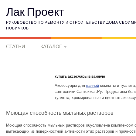
Наверх
Лак Проект
РУКОВОДСТВО ПО РЕМОНТУ И СТРОИТЕЛЬСТВУ ДОМА СВОИМИ 
НОВИЧКОВ
СТАТЬИ
КАТАЛОГ
КЕРАМИЧЕСКИЕ
МАТЕРИАЛЫ
купить аксесуары в ванную
ИСТОРИЯ
Аксессуары для
ванной
комнаты и туалета,
ЭЛЕКТРОНИКИ
сантехники Сантехмаг.Ру. Предлагаем бол
туалета, хромированные и цветные аксессу
ГОРНЫЕ ПОРОДЫ
Моющая способность мыльных растворов
ВНУТРЕННЯЯ
Моющая способность мыльных растворов обусловлена комплек­сом ф
ОТДЕЛКА
вытекающих из поверхностной активности этих растворов и прочност