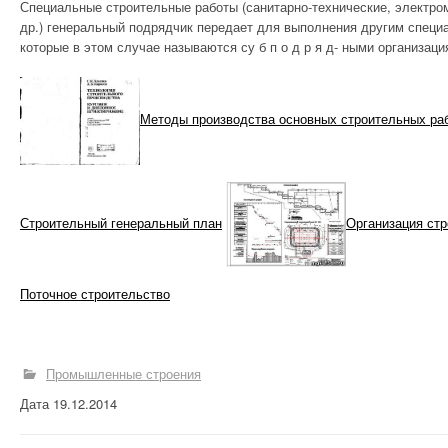
Специальные строительные работы (санитарно-технические, электр
др.) генеральный под­рядчик передает для выполнения другим спец
ПРИРОДНЫЙ
которые в этом случае называются су б п о д р я д- ными организац
КАМЕНЬ
СТРОЕНИЯ
Методы производства основных строительных ра
СТЕКОЛЬНОЕ
ПРОИЗВОДСТВО
Строительный генеральный план
Организация ст
ХИМИЯ В
СТРОИТЕЛЬСТВЕ И
ПРОМЫШЛЕННОСТ
Поточное строительство
И
СТРОИТЕЛЬСТВО И
Промышленные строения
ЭЛЕКТРОНИКА
Дата 19.12.2014
СТРОИТЕЛЬСТВО