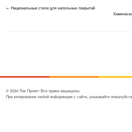
ДОМА
←
Национальные стили для напольных покрытий
Запись навигация
СТРОИТЕЛЬНЫЕ
Химически
МАТЕРИАЛЫ
СТРОИТЕЛЬНАЯ
ФИЗИКА
СТРОИТЕЛЬНАЯ
МЕХАНИКА
© 2024 Лак Проект Все права защищены.
При копировании любой информации с сайта, указывайте пожалуйста