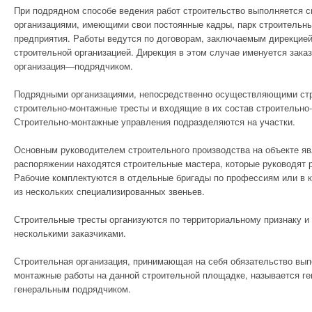
При подрядном способе ведения работ строительство выполняется 
АВАРИЙНОСТЬ В
организациями, име­ющими свои постоянные кадры, парк строительн
СТРОИТЕЛЬСТВЕ
предприятия. Работы ведутся по договорам, за­ключаемым дирекцие
строитель­ной организацией. Дирекция в этом случае именуется заказ
ВНУТРЕННИЕ
организация—подрядчиком.
СИСТЕМЫ
Подрядными организациями, непосредственно осуществляю­щими ст
строительно-монтажные тресты и входящие в их состав строительно
ОСНОВАНИЯ И
Строительно-монтажные управления подразделяются на уча­стки.
ФУНДАМЕНТЫ
Основным руководителем строительного производства на объекте явл
ЛАКОКРАСОЧНЫЕ И
распоряжении на­ходятся строительные мастера, которые руководят р
СТЕКЛЯННЫЕ
Рабочие комплектуются в отдельные брига­ды по профессиям или в 
из нескольких специализированных звеньев.
МАТЕРИАЛЫ
Строительные тресты организуются по территориальному признаку и 
МЕТАЛЛИЧЕСКИЕ
несколькими заказчи­ками.
СТРОИТЕЛЬНЫЕ
Строительная организация, принимающая на себя обяза­тельство вып
МАТЕРИАЛЫ
монтажные работы на данной строительной площадке, называется ге
генеральным подрядчиком.
ПРОМЫШЛЕННЫЕ
СТРОЕНИЯ