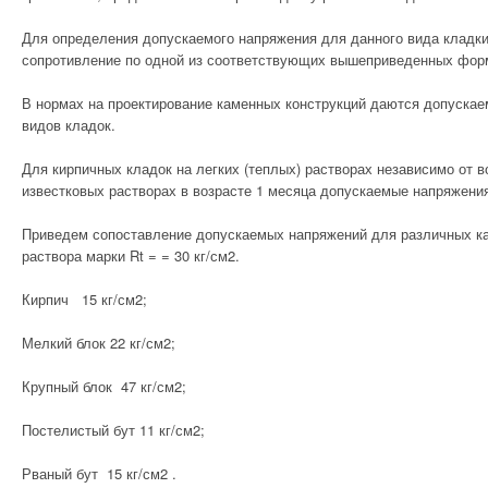
АВАРИЙНОСТЬ В
Для определения допускаемого напряжения для данного вида кладк
СТРОИТЕЛЬСТВЕ
сопротивление по одной из соответствующих вышеприведенных форму
ВНУТРЕННИЕ
В нормах на проектирование каменных конструкций даются допуска
СИСТЕМЫ
видов кладок.
Для кирпичных кладок на легких (теплых) растворах независимо от в
ОСНОВАНИЯ И
известковых растворах в возрасте 1 месяца допускаемые напряжени
ФУНДАМЕНТЫ
Приведем сопоставление допускаемых напряжений для различных ка
ЛАКОКРАСОЧНЫЕ И
раствора марки Rt = = 30 кг/см2.
СТЕКЛЯННЫЕ
Кирпич 15 кг/см2;
МАТЕРИАЛЫ
Мелкий блок 22 кг/см2;
МЕТАЛЛИЧЕСКИЕ
СТРОИТЕЛЬНЫЕ
Крупный блок 47 кг/см2;
МАТЕРИАЛЫ
Постелистый бут 11 кг/см2;
ПРОМЫШЛЕННЫЕ
Рваный бут 15 кг/см2 .
СТРОЕНИЯ